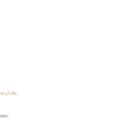
mers/odr
.
hmen.