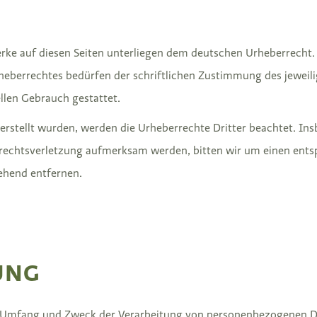
erke auf diesen Seiten unterliegen dem deutschen Urheberrecht. 
heberrechtes bedürfen der schriftlichen Zustimmung des jeweili
ellen Gebrauch gestattet.
r erstellt wurden, werden die Urheberrechte Dritter beachtet. In
errechtsverletzung aufmerksam werden, bitten wir um einen ent
ehend entfernen.
UNG
den Umfang und Zweck der Verarbeitung von personenbezogenen 