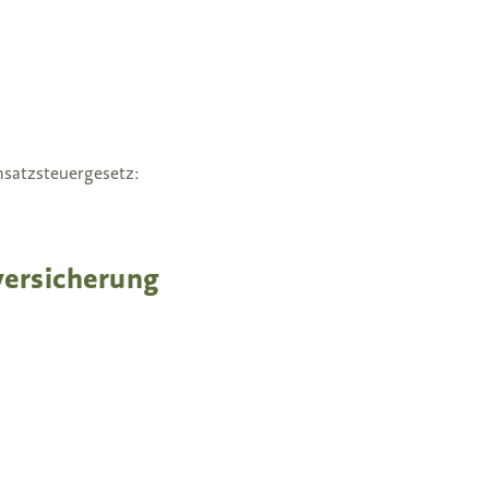
satzsteuergesetz:
versicherung